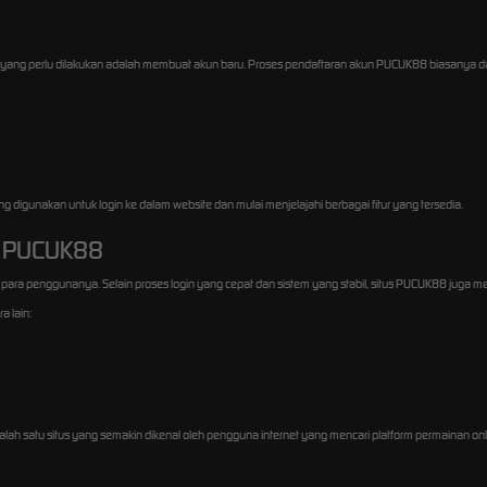
ang perlu dilakukan adalah membuat akun baru. Proses pendaftaran akun PUCUK88 biasanya dapat
digunakan untuk login ke dalam website dan mulai menjelajahi berbagai fitur yang tersedia.
h PUCUK88
 penggunanya. Selain proses login yang cepat dan sistem yang stabil, situs PUCUK88 juga me
 lain:
ah satu situs yang semakin dikenal oleh pengguna internet yang mencari platform permainan onli