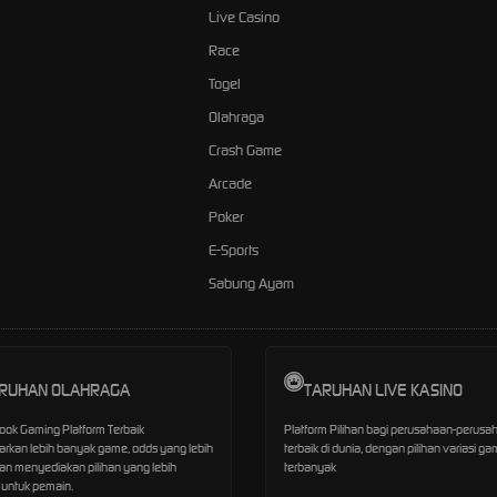
Live Casino
Race
Togel
Olahraga
Crash Game
Arcade
Poker
E-Sports
Sabung Ayam
RUHAN OLAHRAGA
TARUHAN LIVE KASINO
ook Gaming Platform Terbaik
Platform Pilihan bagi perusahaan-perusa
kan lebih banyak game, odds yang lebih
terbaik di dunia, dengan pilihan variasi g
 dan menyediakan pilihan yang lebih
terbanyak
untuk pemain.