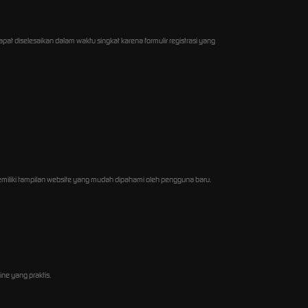
 diselesaikan dalam waktu singkat karena formulir registrasi yang
miliki tampilan website yang mudah dipahami oleh pengguna baru.
ne yang praktis.