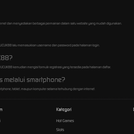
nternet dan menyediakan berbagai permainan dalam satu website yang mudah digunakan.
PUCUK88 lalu memasukkan username dan password pada halaman login.
K88?
UK88 kemudian mengisi formulir registrasi yang tersedia pada halaman daftar.
s melalui smartphone?
rtphone, tablet, maupun komputer selama terhubung dengan internet.
rm
Kategori
i
Hot Games
Slots