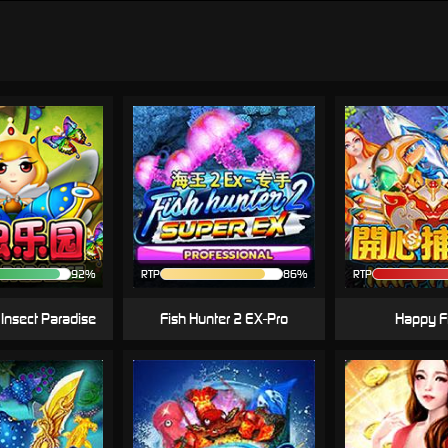
92%
RTP
86%
RTP
 Insect Paradise
Fish Hunter 2 EX-Pro
Happy F