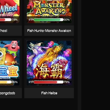
79%
RTP
90%
heel
Fish Hunter Monster Awaken
86%
RTP
79%
Spongebob
Fish Haiba