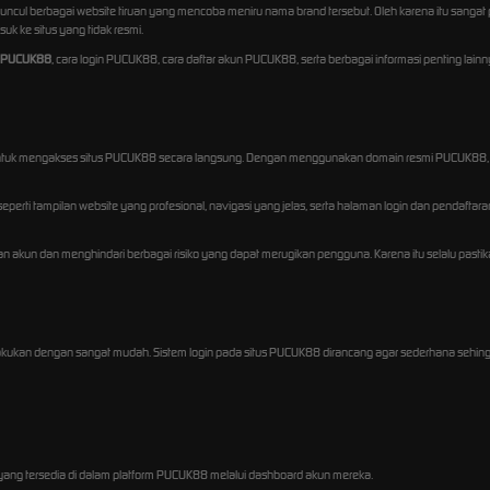
uncul berbagai website tiruan yang mencoba meniru nama brand tersebut. Oleh karena itu sanga
k ke situs yang tidak resmi.
mi PUCUK88
, cara login PUCUK88, cara daftar akun PUCUK88, serta berbagai informasi penting
ntuk mengakses situs PUCUK88 secara langsung. Dengan menggunakan domain resmi PUCUK88,
eperti tampilan website yang profesional, navigasi yang jelas, serta halaman login dan pendaft
kun dan menghindari berbagai risiko yang dapat merugikan pengguna. Karena itu selalu pastik
ilakukan dengan sangat mudah. Sistem login pada situs PUCUK88 dirancang agar sederhana seh
 yang tersedia di dalam platform PUCUK88 melalui dashboard akun mereka.