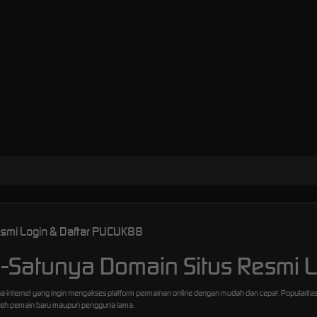
esmi Login & Daftar PUCUK88
u-Satunya Domain Situs Resmi 
guna internet yang ingin mengakses platform permainan online dengan mudah dan cepat. Popularita
oleh pemain baru maupun pengguna lama.