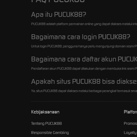
Apa itu PUCUK88?
PUCUK88 adalah platform permainan online yang dapat diakses melalui i
Bagaimana cara login PUCUK88?
Untuk login PUCUK88, pengguna hanya perlu mengunjungi domain resmi 
Bagaimana cara daftar akun PUCU
Pendaftaran akun PUCUK88 dapat dilakukan dengan membuka link resmi PUC
Apakah situs PUCUK88 bisa diakse
Ya, situs PUCUK88 dapat diakses melalui berbagai perangkat termasuk sma
Kebijaksanaan
Platfo
Tentang PUCUK88
Promos
Responsible Gambling
Loyalty