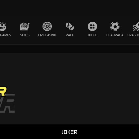
 GAMES
SLOTS
LIVE CASINO
RACE
TOGEL
OLAHRAGA
CRASH
JOKER