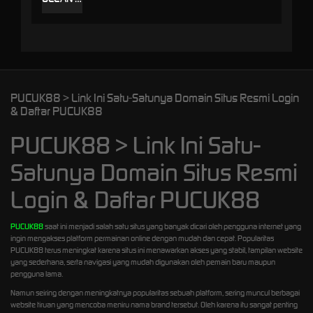
PUCUK88 > Link Ini Satu-Satunya Domain Situs Resmi Login
& Daftar PUCUK88
PUCUK88 > Link Ini Satu-
Satunya Domain Situs Resmi
Login & Daftar PUCUK88
PUCUK88
saat ini menjadi salah satu situs yang banyak dicari oleh pengguna internet yang
ingin mengakses platform permainan online dengan mudah dan cepat. Popularitas
PUCUK88 terus meningkat karena situs ini menawarkan akses yang stabil, tampilan website
yang sederhana, serta navigasi yang mudah digunakan oleh pemain baru maupun
pengguna lama.
Namun seiring dengan meningkatnya popularitas sebuah platform, sering muncul berbagai
website tiruan yang mencoba meniru nama brand tersebut. Oleh karena itu sangat penting