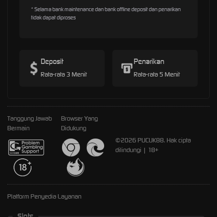
* Selama bank maintenance dan bank offline deposit dan penarikan
tidak dapat diproses
Deposit
Penarikan
Rata-rata 3 Menit
Rata-rata 5 Menit
Tanggung Jawab
Browser Yang
Bermain
Didukung
©2026 PUCUK88. Hak cipta
dilindungi | 18+
Platform Penyedia Layanan
Slots