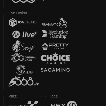
Live Casino
Race
Togel