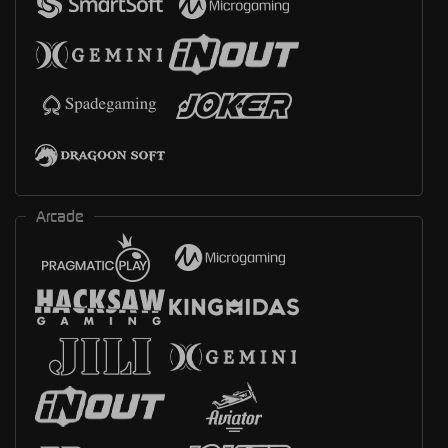
Arcade